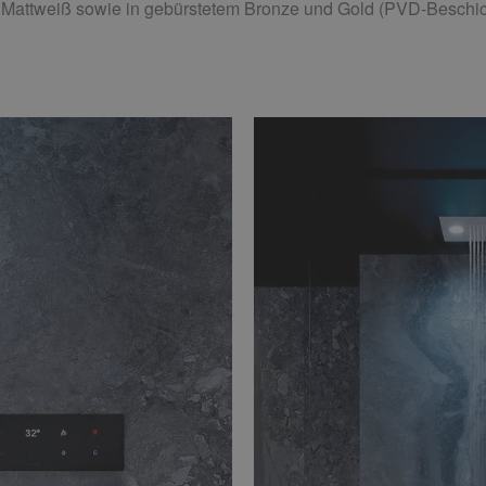
 Mattweiß sowie in gebürstetem Bronze und Gold (PVD-Beschic