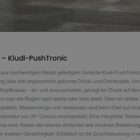
– Kludi-PushTronic
 aus hochwertigem Metall gefertigten Variante Kludi-PushTronic 
ung über drei ergonomisch geformte Drück- und Drehknöpfe. Um 
Kopfbrause – an- und auszuschalten, genügt ein Druck auf den 
m man die Regler nach rechts oder links dreht. Über ein dritte
gestellt. Wassermenge und -temperatur sind beim Start auf ei
emperatur von 35° Celsius voreingestellt. Eine integrierte Tempe
ius wird. Neben der ebenso einfachen wie intuitiven Bedienung
r exakten Geradlinigkeit. Erhältlich ist die Duschsteuerung in 