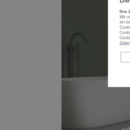
Die
Ihre 
Wir v
ein b
Cooki
Cooki
Cooki
Daten