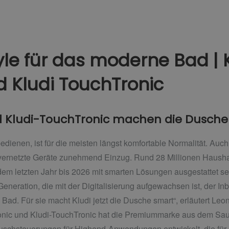
tyle für das moderne Bad | 
d Kludi TouchTronic
d Kludi-TouchTronic machen die Dusche
 bedienen, ist für die meisten längst komfortable Normalität. Au
 vernetzte Geräte zunehmend Einzug. Rund 28 Millionen Hausha
em letzten Jahr bis 2026 mit smarten Lösungen ausgestattet sein.
eneration, die mit der Digitalisierung aufgewachsen ist, der In
Bad. Für sie macht Kludi jetzt die Dusche smart“, erläutert Le
ronic und Kludi-TouchTronic hat die Premiummarke aus dem Sa
 Duschsteuerungen für Highend-Anwendungen entwickelt, die für