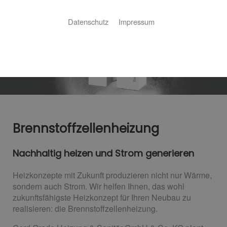
Datenschutz
Impressum
Brennstoffzellenheizung
Nachhaltig heizen und Strom generieren
Heizkonzepte mit Zukunft produzieren nicht nur Wärme,
sondern auch Strom. Wir helfen Ihnen, das wohl
zukunftsfähigste Heizkonzept für Ihren Neubau zu
realisieren: die Brennstoffzellenheizung.